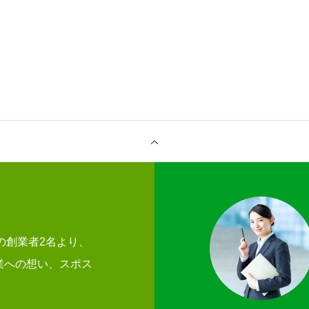
Oの創業者2名より、
業への想い、スポス